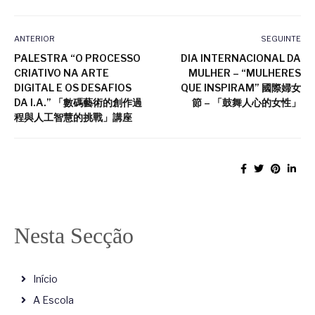
ANTERIOR
SEGUINTE
PALESTRA “O PROCESSO
DIA INTERNACIONAL DA
CRIATIVO NA ARTE
MULHER – “MULHERES
DIGITAL E OS DESAFIOS
QUE INSPIRAM” 國際婦女
DA I.A.” 「數碼藝術的創作過
節 – 「鼓舞人心的女性」
程與人工智慧的挑戰」講座
Nesta Secção
Início
A Escola