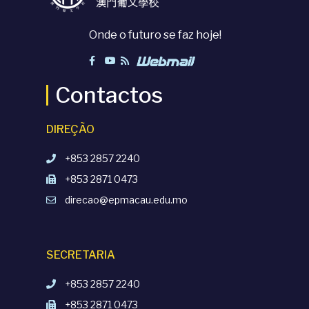
Onde o futuro se faz hoje!
Contactos
DIREÇÃO
+853 2857 2240
+853 2871 0473
direcao@epmacau.edu.mo
SECRETARIA
+853 2857 2240
+853 2871 0473