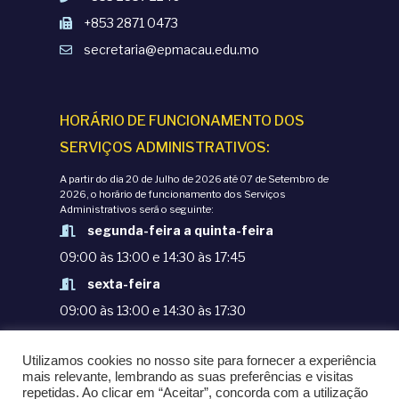
+853 2871 0473
secretaria@epmacau.edu.mo
HORÁRIO DE FUNCIONAMENTO DOS
SERVIÇOS ADMINISTRATIVOS:
A partir do dia 20 de Julho de 2026 até 07 de Setembro de
2026, o horário de funcionamento dos Serviços
Administrativos será o seguinte:
segunda-feira a quinta-feira
09:00 às 13:00 e 14:30 às 17:45
sexta-feira
09:00 às 13:00 e 14:30 às 17:30
TERMOS E CONDIÇÕES
Utilizamos cookies no nosso site para fornecer a experiência
POLÍTICAS DE PRIVACIDADE
mais relevante, lembrando as suas preferências e visitas
repetidas. Ao clicar em “Aceitar”, concorda com a utilização
© COPYRIGHT 1998-2020. EPM - ESCOLA