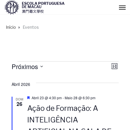
Início
Eventos
Eventos
Próximos
N
N
L
I
S
a
S
a
e
Abril 2026
T
l
A
v
v
e
D
Abril 23 @ 4:30 pm
-
Maio 28 @ 6:30 pm
DOM
e
26
c
Ação de Formação: A
s
e
e
i
t
a
o
INTELIGÊNCIA
q
g
g
n
u
e