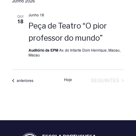
Junho 2026
u
u
Junho 18
a
QUI
a
18
Peça de Teatro “O pior
l
l
professor do mundo”
i
i
Auditório da EPM
Av. do Infante Dom Henrique, Macau,
Macau
z
z
a
a
EVENTOS
Hoje
SEGUINTES
Eventos
anteriores
ç
ç
ã
õ
o
e
d