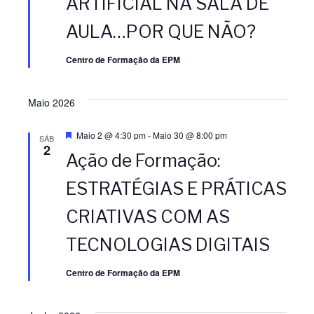
ARTIFICIAL NA SALA DE
e
a
a
a
AULA…POR QUE NÃO?
d
ç
ç
a
Centro de Formação da EPM
t
ã
ã
a
Maio 2026
.
o
o
D
Maio 2 @ 4:30 pm
-
Maio 30 @ 8:00 pm
SÁB
e
2
d
d
Ação de Formação:
s
t
a
e
ESTRATÉGIAS E PRÁTICAS
e
q
u
CRIATIVAS COM AS
e
v
v
TECNOLOGIAS DIGITAIS
i
i
Centro de Formação da EPM
s
s