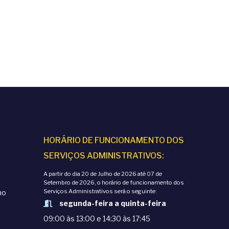
ã
ã
o
o
d
d
e
e
v
v
i
i
HORÁRIO DE FUNCIONAMENTO DOS
s
s
SERVIÇOS ADMINISTRATIVOS:
u
A partir do dia 20 de Julho de 2026 até 07 de
u
Setembro de 2026, o horário de funcionamento dos
Serviços Administrativos será o seguinte:
mo
a
segunda-feira a quinta-feira
a
09:00 às 13:00 e 14:30 às 17:45
l