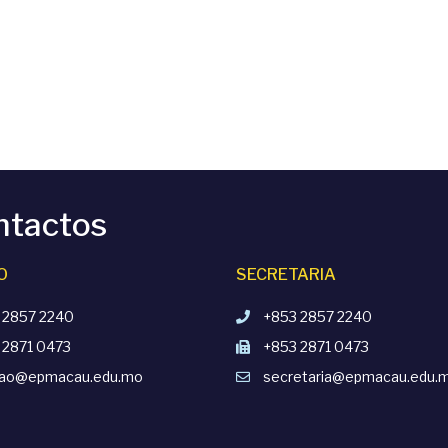
ntactos
O
SECRETARIA
 2857 2240
+853 2857 2240
 2871 0473
+853 2871 0473
cao@epmacau.edu.mo
secretaria@epmacau.edu.