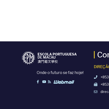
t
a
.
Co
DIREÇÃ
Onde o futuro se faz hoje!
+853
+853
dire