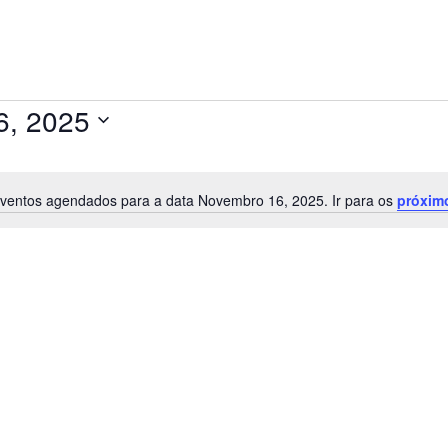
6, 2025
ventos agendados para a data Novembro 16, 2025. Ir para os
próxim
A
v
i
s
o