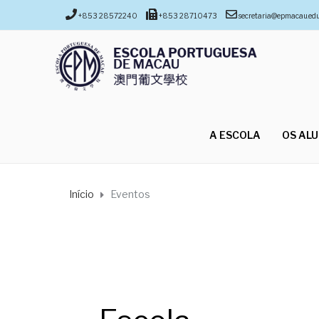
+853 28572240
+853 28710473
secretaria@epmacau.ed
A ESCOLA
OS AL
Início
Eventos