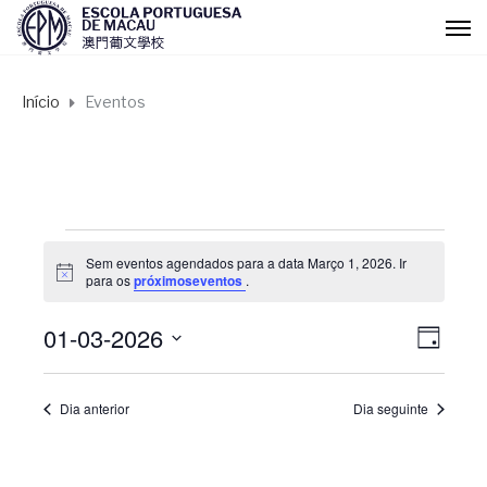
Início
Eventos
Eventos
Sem eventos agendados para a data Março 1, 2026. Ir
A
para os
próximoseventos
.
for
v
i
01-03-2026
s
N
N
D
Março
o
I
S
a
A
a
e
1,
Dia anterior
Dia seguinte
l
v
v
e
2026
c