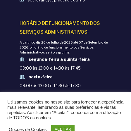
õ
o
e
d
HORÁRIO DE FUNCIONAMENTO DOS
s
SERVIÇOS ADMINISTRATIVOS:
e
A partir do dia 20 de Julho de 2026 até 07 de Setembro de
E
2026, o horário de funcionamento dos Serviços
Administrativos será o seguinte:
segunda-feira a quinta-feira
v
09:00 às 13:00 e 14:30 às 17:45
e
sexta-feira
09:00 às 13:00 e 14:30 às 17:30
n
TERMOS E CONDIÇÕES
Utilizamos cookies no nosso site para fornecer a experiência
t
POLÍTICAS DE PRIVACIDADE
mais relevante, lembrando as suas preferências e visitas
repetidas. Ao clicar em “Aceitar”, concorda com a utilização
© COPYRIGHT 1998-2020. EPM - ESCOLA
de TODOS os cookies.
o
PORTUGUESA DE MACAU
Opções de Cookies
ACEITAR
POWERED BY
OMNI LTD.