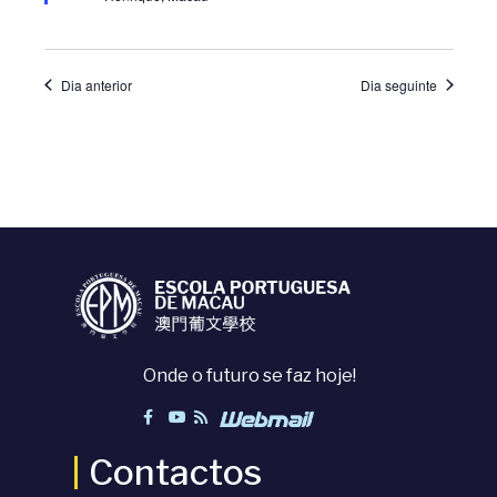
u
e
u
a
a
Dia anterior
Dia seguinte
l
l
i
i
z
z
a
a
ç
ç
Onde o futuro se faz hoje!
ã
õ
o
e
Contactos
d