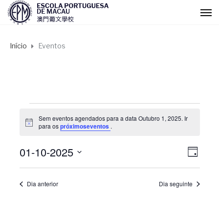
Início
Eventos
Eventos
Sem eventos agendados para a data Outubro 1, 2025. Ir
A
para os
próximoseventos
.
for
v
i
01-10-2025
s
N
N
D
Outubro
o
I
S
a
A
a
e
1,
Dia anterior
Dia seguinte
l
v
v
e
2025
c