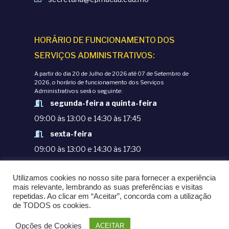
õ
o
e
d
HORÁRIO DE FUNCIONAMENTO DOS
s
SERVIÇOS ADMINISTRATIVOS:
e
A partir do dia 20 de Julho de 2026 até 07 de Setembro de
2026, o horário de funcionamento dos Serviços
E
Administrativos será o seguinte:
segunda-feira a quinta-feira
v
09:00 às 13:00 e 14:30 às 17:45
e
sexta-feira
09:00 às 13:00 e 14:30 às 17:30
n
TERMOS E CONDIÇÕES
Utilizamos cookies no nosso site para fornecer a experiência
t
POLÍTICAS DE PRIVACIDADE
mais relevante, lembrando as suas preferências e visitas
repetidas. Ao clicar em “Aceitar”, concorda com a utilização
© COPYRIGHT 1998-2020. EPM - ESCOLA
de TODOS os cookies.
o
PORTUGUESA DE MACAU
Opções de Cookies
ACEITAR
POWERED BY
OMNI LTD.