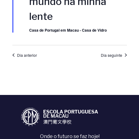
mundo na minha
u
u
lente
a
a
Casa de Portugal em Macau - Casa de Vidro
l
l
i
i
Dia anterior
Dia seguinte
z
z
a
a
ç
ç
ã
õ
o
e
d
Onde o futuro se faz hoje!