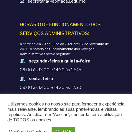
secretaria@epmacau.edu.mo
HORÁRIO DE FUNCIONAMENTO DOS
SERVIÇOS ADMINISTRATIVOS:
A partir do dia 20 de Julho de 2026 até 07 de Setembro de
2026, o horário de funcionamento dos Serviços
Administrativos será o seguinte:
segunda-feira a quinta-feira
09:00 às 13:00 e 14:30 às 17:45
sexta-feira
09:00 às 13:00 e 14:30 às 17:30
TERMOS E CONDIÇÕES
Utilizamos cookies no nosso site para fornecer a experiência
POLÍTICAS DE PRIVACIDADE
mais relevante, lembrando as suas preferências e visitas
repetidas. Ao clicar em “Aceitar”, concorda com a utilização
© COPYRIGHT 1998-2020. EPM - ESCOLA
de TODOS os cookies.
PORTUGUESA DE MACAU
Opções de Cookies
ACEITAR