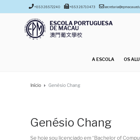
+853 28572240
+853 28710473
secretaria@epmacau.ed
A ESCOLA
OS AL
Início
Genésio Chang
Genésio Chang
Se hoje sou licenciado em “Bachelor of Compu