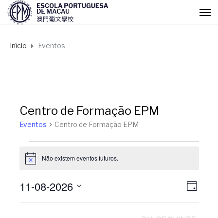
Início
Eventos
Centro de Formação EPM
Eventos
Centro de Formação EPM
Eventos
Não existem eventos futuros.
A
v
for
i
11-08-2026
N
N
s
D
o
Agosto
I
S
a
A
a
e