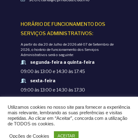
ç
ç
ã
õ
HORÁRIO DE FUNCIONAMENTO DOS
o
SERVIÇOS ADMINISTRATIVOS:
e
d
A partir do dia 20 de Julho de 2026 até 07 de Setembro de
s
2026, o horário de funcionamento dos Serviços
Administrativos será o seguinte:
e
segunda-feira a quinta-feira
09:00 às 13:00 e 14:30 às 17:45
E
sexta-feira
v
09:00 às 13:00 e 14:30 às 17:30
e
TERMOS E CONDIÇÕES
Utilizamos cookies no nosso site para fornecer a experiência
POLÍTICAS DE PRIVACIDADE
mais relevante, lembrando as suas preferências e visitas
n
repetidas. Ao clicar em “Aceitar”, concorda com a utilização
© COPYRIGHT 1998-2020. EPM - ESCOLA
de TODOS os cookies.
PORTUGUESA DE MACAU
t
Opções de Cookies
ACEITAR
POWERED BY
OMNI LTD.