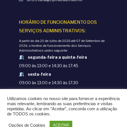
õ
o
e
d
HORÁRIO DE FUNCIONAMENTO DOS
s
SERVIÇOS ADMINISTRATIVOS:
e
A partir do dia 20 de Julho de 2026 até 07 de Setembro de
2026, o horário de funcionamento dos Serviços
E
Administrativos será o seguinte:
segunda-feira a quinta-feira
v
09:00 às 13:00 e 14:30 às 17:45
e
sexta-feira
09:00 às 13:00 e 14:30 às 17:30
n
TERMOS E CONDIÇÕES
Utilizamos cookies no nosso site para fornecer a experiência
t
POLÍTICAS DE PRIVACIDADE
mais relevante, lembrando as suas preferências e visitas
repetidas. Ao clicar em “Aceitar”, concorda com a utilização
© COPYRIGHT 1998-2020. EPM - ESCOLA
de TODOS os cookies.
o
PORTUGUESA DE MACAU
Opções de Cookies
ACEITAR
POWERED BY
OMNI LTD.