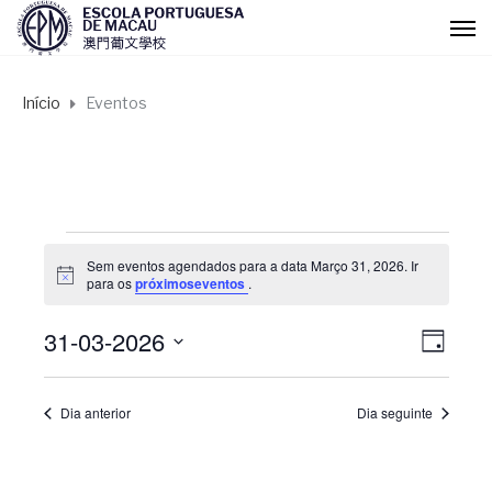
Início
Eventos
Eventos
Sem eventos agendados para a data Março 31, 2026. Ir
A
para os
próximoseventos
.
for
v
i
31-03-2026
s
N
N
D
Março
o
I
S
a
A
a
e
31,
Dia anterior
Dia seguinte
l
v
v
e
2026
c