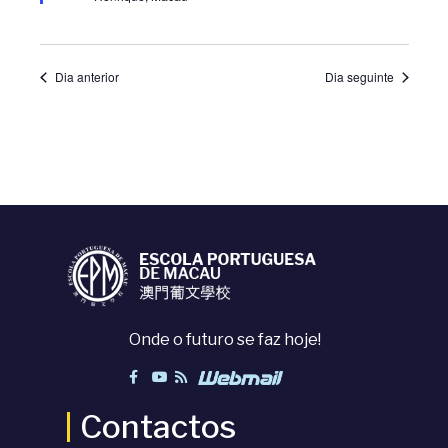
u
e
u
a
a
Dia anterior
Dia seguinte
l
l
i
i
z
z
a
a
ç
ç
ã
Onde o futuro se faz hoje!
õ
o
e
Contactos
d