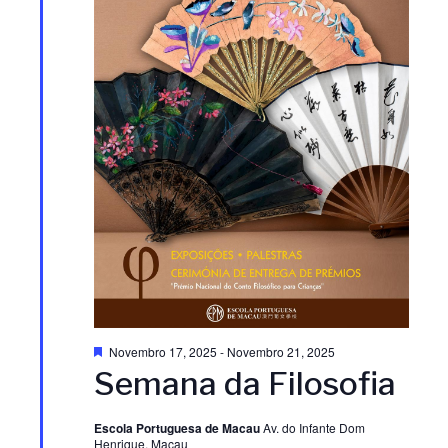
e
a
a
a
d
ç
ç
a
t
ã
ã
a
.
o
o
d
d
e
e
v
v
D
Novembro 17, 2025
-
Novembro 21, 2025
i
i
e
Semana da Filosofia
s
t
s
s
a
Escola Portuguesa de Macau
Av. do Infante Dom
q
Henrique, Macau
u