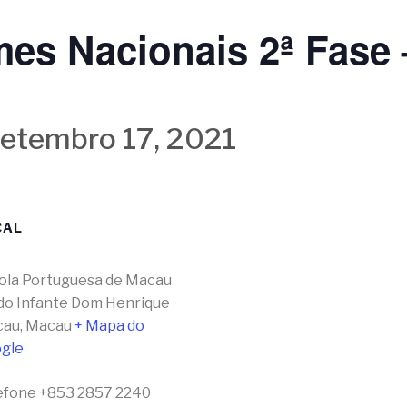
es Nacionais 2ª Fase 
etembro 17, 2021
CAL
ola Portuguesa de Macau
 do Infante Dom Henrique
cau
,
Macau
+ Mapa do
gle
efone
+853 2857 2240