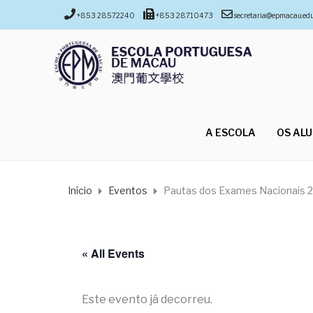
+853 28572240
+853 28710473
secretaria@epmacau.ed
A ESCOLA
OS AL
Início
Eventos
Pautas dos Exames Nacionais 2
« All Events
Este evento já decorreu.