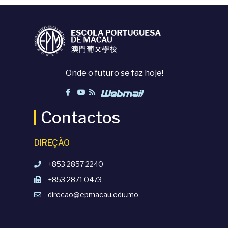
Onde o futuro se faz hoje!
Contactos
DIREÇÃO
+853 2857 2240
+853 2871 0473
direcao@epmacau.edu.mo