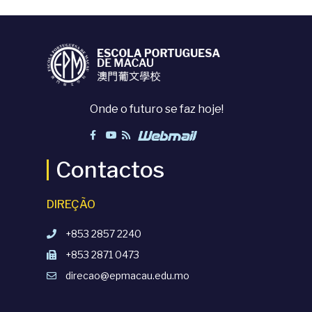
Onde o futuro se faz hoje!
Contactos
DIREÇÃO
+853 2857 2240
+853 2871 0473
direcao@epmacau.edu.mo