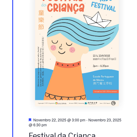
D
Novembro 22, 2025 @ 3:00 pm
-
Novembro 23, 2025
e
@ 6:30 pm
s
Festival da Criança
t