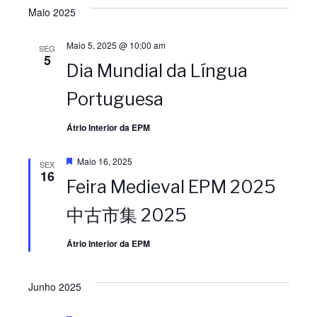
Maio 2025
Maio 5, 2025 @ 10:00 am
SEG
5
Dia Mundial da Língua
Portuguesa
Átrio Interior da EPM
D
Maio 16, 2025
SEX
e
16
Feira Medieval EPM 2025
s
t
a
中古市集 2025
q
u
e
Átrio Interior da EPM
Junho 2025