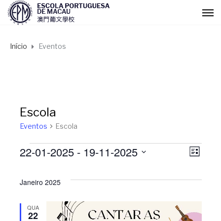
Início
Eventos
Escola
Eventos
Escola
22-01-2025
 - 
19-11-2025
Eventos
N
N
L
I
S
a
S
a
e
Janeiro 2025
T
l
A
v
v
e
QUA
22
c