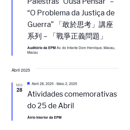
Palestras “Ousa Pensar” –
t
a
“O Problema da Justiça de
q
u
Guerra” 「敢於思考」講座
e
系列 – 「戰爭正義問題」
Auditório da EPM
Av. do Infante Dom Henrique, Macau,
Macau
Abril 2025
D
Abril 28, 2025
-
Maio 2, 2025
SEG
e
28
Atividades comemorativas
s
t
a
do 25 de Abril
q
u
e
Átrio Interior da EPM