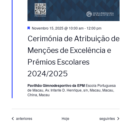
D
Novembro 15, 2025 @ 10:00 am
-
12:00 pm
e
Cerimónia de Atribuição de
s
t
a
Menções de Excelência e
q
u
Prémios Escolares
e
2024/2025
Pavilhão Gimnodesportivo da EPM
Escola Portuguesa
de Macau, Av. Infante D. Henrique, s/n, Macau, Macau,
China, Macau
Eventos
Eventos
anteriores
Hoje
seguintes