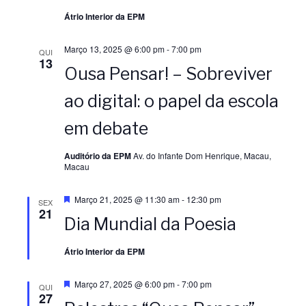
õ
o
Átrio Interior da EPM
e
d
Março 13, 2025 @ 6:00 pm
-
7:00 pm
QUI
s
13
Ousa Pensar! – Sobreviver
e
ao digital: o papel da escola
E
em debate
v
Auditório da EPM
Av. do Infante Dom Henrique, Macau,
Macau
e
D
Março 21, 2025 @ 11:30 am
-
12:30 pm
SEX
n
e
21
Dia Mundial da Poesia
s
t
t
a
Átrio Interior da EPM
q
u
o
e
D
Março 27, 2025 @ 6:00 pm
-
7:00 pm
QUI
e
27
s