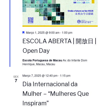
i
s
s
u
u
a
D
Março 1, 2025 @ 9:00 am
-
1:00 pm
a
e
ESCOLA ABERTA | 開放日 |
s
l
t
l
a
Open Day
q
i
u
i
e
Escola Portuguesa de Macau
Av. do Infante Dom
Henrique, Macau, Macau
z
z
Março 7, 2025 @ 12:40 pm
-
1:15 pm
SEX
a
7
a
Dia Internacional da
ç
Mulher – “Mulheres Que
ç
ã
Inspiram”