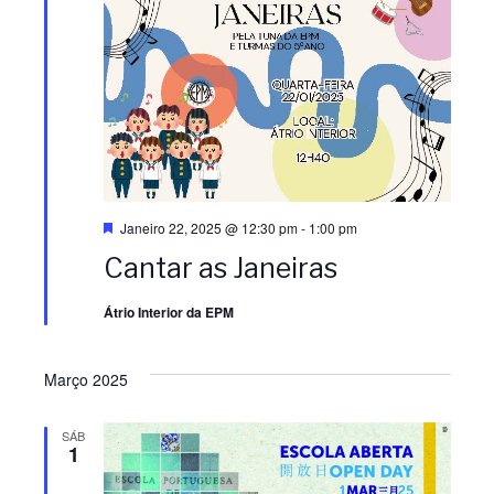
e
e
i
o
g
g
n
e
a
a
a
d
ç
ç
a
t
ã
ã
D
Janeiro 22, 2025 @ 12:30 pm
-
1:00 pm
a
e
Cantar as Janeiras
.
s
o
o
t
a
Átrio Interior da EPM
q
d
d
u
e
e
Março 2025
e
v
v
SÁB
1
i