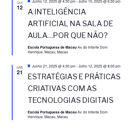
D
Junho 12, 2025 @ 4:30 pm
-
Julho 10, 2025 @ 6:30 pm
QUI
e
12
A INTELIGÊNCIA
s
t
a
ARTIFICIAL NA SALA DE
q
u
AULA…POR QUE NÃO?
e
Escola Portuguesa de Macau
Av. do Infante Dom
Henrique, Macau, Macau
D
Junho 21, 2025 @ 4:30 pm
-
Julho 12, 2025 @ 8:00 pm
SÁB
e
21
ESTRATÉGIAS E PRÁTICAS
s
t
a
CRIATIVAS COM AS
q
u
TECNOLOGIAS DIGITAIS
e
Escola Portuguesa de Macau
Av. do Infante Dom
Henrique, Macau, Macau