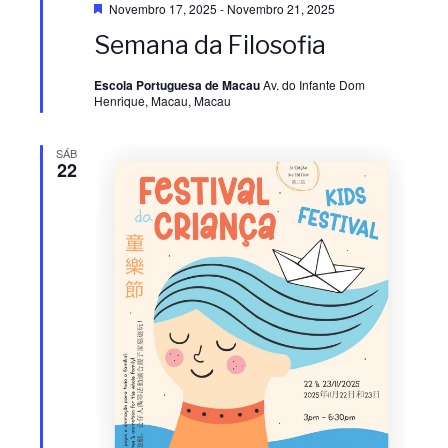
i
D
Novembro 17, 2025
-
Novembro 21, 2025
e
s
Semana da Filosofia
s
s
t
a
u
Escola Portuguesa de Macau
Av. do Infante Dom
q
u
Henrique, Macau, Macau
u
e
a
a
SÁB
22
l
l
i
i
z
z
a
a
ç
ç
ã