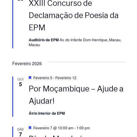
XXIII Concurso de
s
t
a
Declamação de Poesia da
q
u
EPM
e
Auditório da EPM
Av. do Infante Dom Henrique, Macau,
Macau
Fevereiro 2026
D
Fevereiro 5
-
Fevereiro 12
QUI
e
5
Por Moçambique – Ajude a
s
t
a
Ajudar!
q
u
e
Átrio Interior da EPM
D
Fevereiro 7 @ 10:00 am
-
1:00 pm
SÁB
e
7