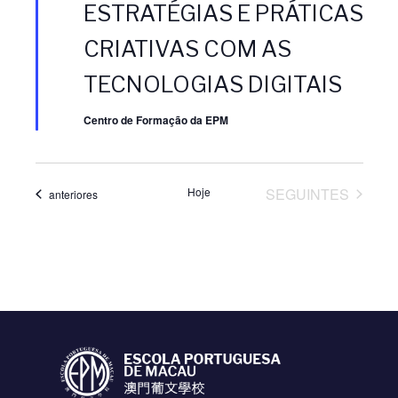
a
ESTRATÉGIAS E PRÁTICAS
q
u
CRIATIVAS COM AS
e
TECNOLOGIAS DIGITAIS
Centro de Formação da EPM
EVENTOS
Hoje
SEGUINTES
Eventos
anteriores