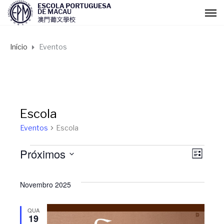
Início
Eventos
Escola
Eventos
Escola
Próximos
Eventos
N
N
L
I
S
a
S
a
e
Novembro 2025
T
l
A
v
v
e
QUA
19
c