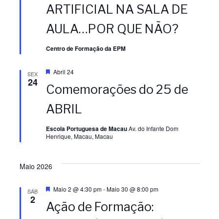
ARTIFICIAL NA SALA DE
e
AULA…POR QUE NÃO?
Centro de Formação da EPM
D
Abril 24
SEX
e
24
Comemorações do 25 de
s
t
a
ABRIL
q
u
e
Escola Portuguesa de Macau
Av. do Infante Dom
Henrique, Macau, Macau
Maio 2026
D
Maio 2 @ 4:30 pm
-
Maio 30 @ 8:00 pm
SÁB
e
2
Ação de Formação:
s
t