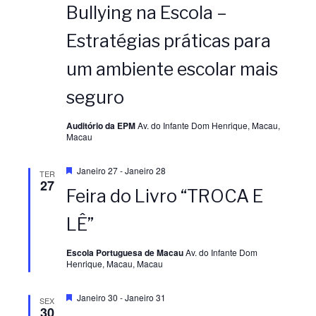
Bullying na Escola –
Estratégias práticas para
um ambiente escolar mais
seguro
Auditório da EPM
Av. do Infante Dom Henrique, Macau,
Macau
D
Janeiro 27
-
Janeiro 28
TER
e
27
Feira do Livro “TROCA E
s
t
a
LÊ”
q
u
e
Escola Portuguesa de Macau
Av. do Infante Dom
Henrique, Macau, Macau
D
Janeiro 30
-
Janeiro 31
SEX
e
30