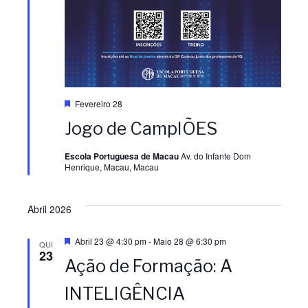
D
Fevereiro 28
e
Jogo de CampIÕES
s
t
a
Escola Portuguesa de Macau
Av. do Infante Dom
q
Henrique, Macau, Macau
u
e
Abril 2026
D
Abril 23 @ 4:30 pm
-
Maio 28 @ 6:30 pm
QUI
e
23
Ação de Formação: A
s
t
a
INTELIGÊNCIA
q
u