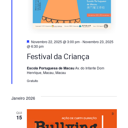
õ
o
e
d
s
e
D
Novembro 22, 2025 @ 3:00 pm
-
Novembro 23, 2025
e
E
@ 6:30 pm
s
Festival da Criança
t
a
v
q
Escola Portuguesa de Macau
Av. do Infante Dom
u
Henrique, Macau, Macau
e
e
Gratuito
n
Janeiro 2026
t
QUI
o
15