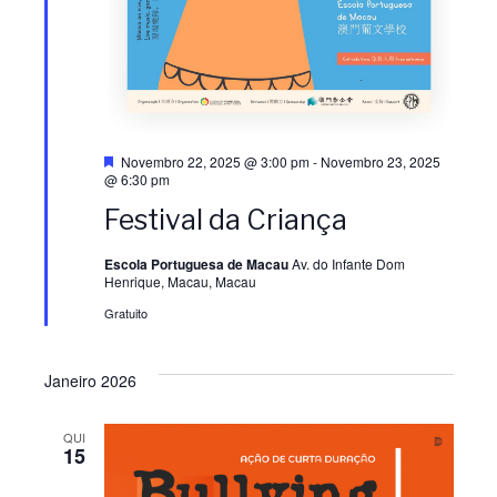
õ
o
e
d
s
e
D
Novembro 22, 2025 @ 3:00 pm
-
Novembro 23, 2025
e
E
@ 6:30 pm
s
Festival da Criança
t
a
v
q
Escola Portuguesa de Macau
Av. do Infante Dom
u
Henrique, Macau, Macau
e
e
Gratuito
n
Janeiro 2026
t
QUI
o
15