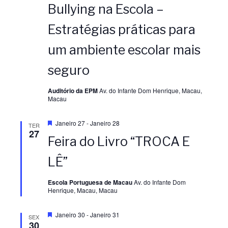
Bullying na Escola –
Estratégias práticas para
um ambiente escolar mais
seguro
Auditório da EPM
Av. do Infante Dom Henrique, Macau,
Macau
D
Janeiro 27
-
Janeiro 28
TER
e
27
Feira do Livro “TROCA E
s
t
a
LÊ”
q
u
e
Escola Portuguesa de Macau
Av. do Infante Dom
Henrique, Macau, Macau
D
Janeiro 30
-
Janeiro 31
SEX
e
30