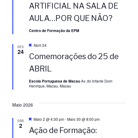
ARTIFICIAL NA SALA DE
e
AULA…POR QUE NÃO?
Centro de Formação da EPM
D
Abril 24
SEX
e
24
Comemorações do 25 de
s
t
a
ABRIL
q
u
e
Escola Portuguesa de Macau
Av. do Infante Dom
Henrique, Macau, Macau
Maio 2026
D
Maio 2 @ 4:30 pm
-
Maio 30 @ 8:00 pm
SÁB
e
2
Ação de Formação:
s
t