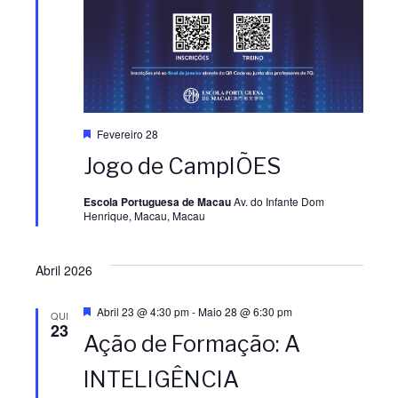
D
Fevereiro 28
e
Jogo de CampIÕES
s
t
a
Escola Portuguesa de Macau
Av. do Infante Dom
q
Henrique, Macau, Macau
u
e
Abril 2026
D
Abril 23 @ 4:30 pm
-
Maio 28 @ 6:30 pm
QUI
e
23
Ação de Formação: A
s
t
a
INTELIGÊNCIA
q
u