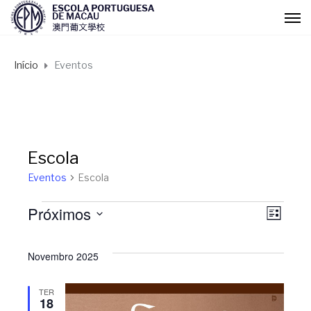
Início
Eventos
Escola
Eventos
Escola
Próximos
Eventos
N
N
L
I
S
a
S
a
e
Novembro 2025
T
l
A
v
v
e
TER
18
c