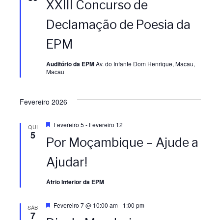
XXIII Concurso de
s
t
a
Declamação de Poesia da
q
u
EPM
e
Auditório da EPM
Av. do Infante Dom Henrique, Macau,
Macau
Fevereiro 2026
D
Fevereiro 5
-
Fevereiro 12
QUI
e
5
Por Moçambique – Ajude a
s
t
a
Ajudar!
q
u
e
Átrio Interior da EPM
D
Fevereiro 7 @ 10:00 am
-
1:00 pm
SÁB
e
7