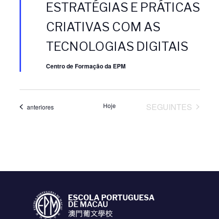
a
ESTRATÉGIAS E PRÁTICAS
q
u
CRIATIVAS COM AS
e
TECNOLOGIAS DIGITAIS
Centro de Formação da EPM
EVENTOS
Hoje
SEGUINTES
Eventos
anteriores