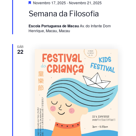
i
D
Novembro 17, 2025
-
Novembro 21, 2025
e
s
Semana da Filosofia
s
s
t
a
u
Escola Portuguesa de Macau
Av. do Infante Dom
q
u
Henrique, Macau, Macau
u
e
a
a
SÁB
22
l
l
i
i
z
z
a
a
ç
ç
ã