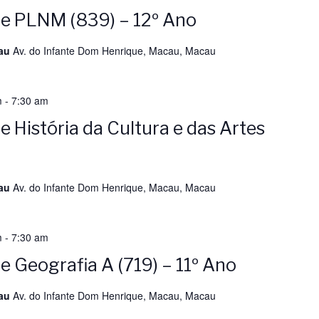
de PLNM (839) – 12º Ano
cau
Av. do Infante Dom Henrique, Macau, Macau
m
-
7:30 am
e História da Cultura e das Artes
cau
Av. do Infante Dom Henrique, Macau, Macau
m
-
7:30 am
e Geografia A (719) – 11º Ano
cau
Av. do Infante Dom Henrique, Macau, Macau