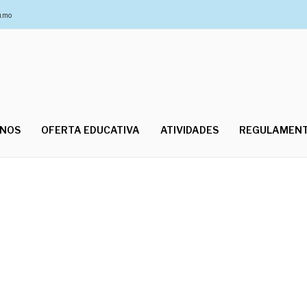
u.mo
UNOS
OFERTA EDUCATIVA
ATIVIDADES
REGULAMEN