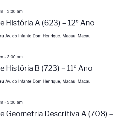
am
-
3:00 am
e História A (623) – 12º Ano
cau
Av. do Infante Dom Henrique, Macau, Macau
am
-
3:00 am
 História B (723) – 11º Ano
cau
Av. do Infante Dom Henrique, Macau, Macau
am
-
3:00 am
e Geometria Descritiva A (708) –