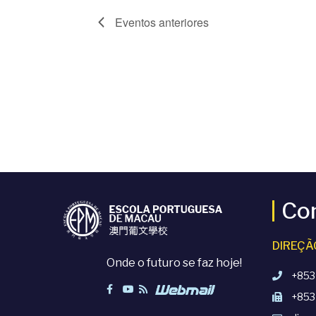
Eventos
anteriores
Co
DIREÇÃ
Onde o futuro se faz hoje!
+853
+853