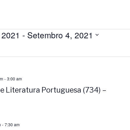
 2021
 - 
Setembro 4, 2021
am
-
3:00 am
e Literatura Portuguesa (734) –
m
-
7:30 am