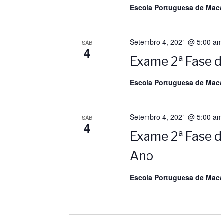
Escola Portuguesa de Ma
Setembro 4, 2021 @ 5:00 a
SÁB
4
Exame 2ª Fase d
Escola Portuguesa de Ma
Setembro 4, 2021 @ 5:00 a
SÁB
4
Exame 2ª Fase de
Ano
Escola Portuguesa de Ma