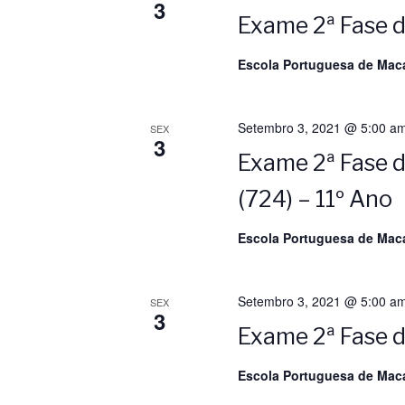
3
Exame 2ª Fase 
Escola Portuguesa de Ma
Setembro 3, 2021 @ 5:00 a
SEX
3
Exame 2ª Fase d
(724) – 11º Ano
Escola Portuguesa de Ma
Setembro 3, 2021 @ 5:00 a
SEX
3
Exame 2ª Fase d
Escola Portuguesa de Ma